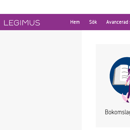
Gå till huvudinnehåll
Hem
Sök
Avancerad 