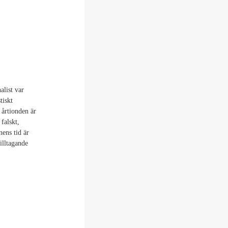
alist var
tiskt
 årtionden är
 falskt,
nens tid är
illtagande