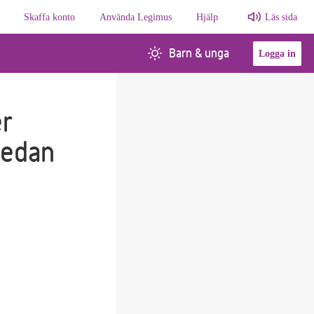
Skaffa konto
Använda Legimus
Hjälp
Läs sida
Barn & unga
Logga in
er
medan