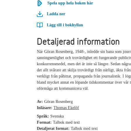
Spela upp hela boken här
Ladda ner
Lägg till i bokhyllan
Detaljerad information
När Göran Rosenberg, 1948-, inledde sin bana som journ
sanningsenlighet och trovärdighet ett fungerande publicis
konkurrensmedel, men det är inte så längre. Sedan några
det allt svårare att skilja trovärdigt från oärligt, äkta från
verkligt från påhittat, propaganda från journalistik. I lög
bland mycket annat en löpande tidskommentar över vår t
oförmåga att kommunicera väl.
Av:
Göran Rosenberg
Inläsare:
Thomas Ekelöf
Språk:
Svenska
Format:
Talbok med text
Detaljerat format:
Talbok med text