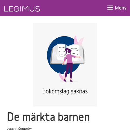
Gå till huvudinnehåll
Meny
De märkta barnen
Jenny Rogneby