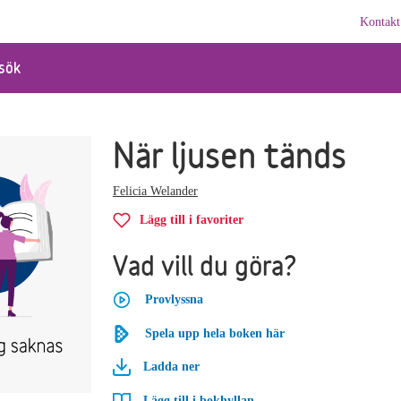
Kontakt
sök
När ljusen tänds
Felicia Welander
Lägg till i favoriter
Vad vill du göra?
Provlyssna
Spela upp hela boken här
Ladda ner
Lägg till i bokhyllan