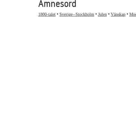
Ämnesord
1800-talet
Sverige--Stockholm
Julen
Vänskap
Mo