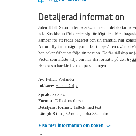
Detaljerad information
Julen 1858. Snön faller över Gamla stan, det doftar av v
hela Stockholm förbereder sig för högtiden. Men bagard
kämpar för att rädda bageriet och sin framtid. När konst
Aurora flyttar in några portar bort uppstår en oväntad v
hon söker frihet att följa sin passion. De får sällskap av 
Victor som måste välja om han ska fortsätta på den trygg
riskera sin karriär i jakten på sanningen.
Av:
Felicia Welander
Inläsare:
Helena Gripe
Språk:
Svenska
Format:
Talbok med text
Detaljerat format:
Talbok med text
Längd:
8 tim., 52 min. ; cirka 352 sidor
Visa mer information om boken