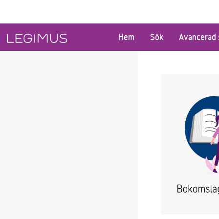
Gå till huvudinnehåll
Hem
Sök
Avancerad 