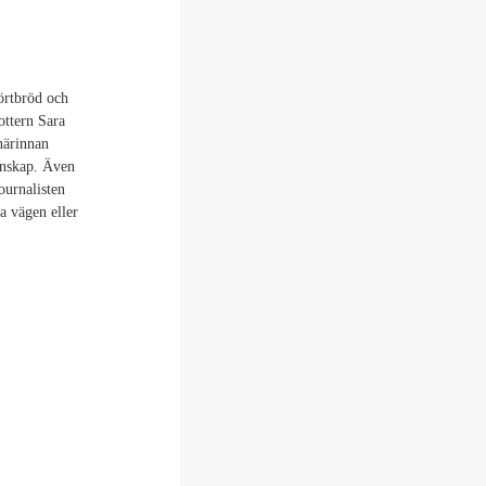
örtbröd och
ottern Sara
närinnan
änskap. Även
journalisten
a vägen eller