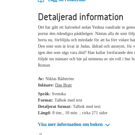
Detaljerad information
Det har gått ett halvsekel sedan Yeshua vandrade in gen
portar den ödesdigra påskhelgen. Nästan alla de som föl
borta nu, förföljda och mördade för att ha fört vidare h
Den siste som är kvar är Judas, åldrad och anonym, för
igen den som sägs vara död? Han kallar fortfarande den
följde sin mästare och bär på minnena av sin roll i hur h
Roman.
Av:
Niklas Rådström
Inläsare:
Dan Bratt
Språk:
Svenska
Format:
Talbok med text
Detaljerat format:
Talbok med text
Längd:
8 tim., 10 min. ; cirka 271 sidor
Visa mer information om boken