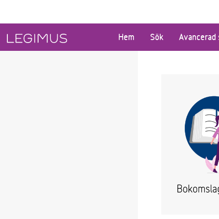
Gå till huvudinnehåll
Hem
Sök
Avancerad 