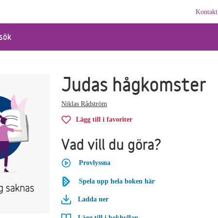
Kontakt
sök
Judas hågkomster
Niklas Rådström
Lägg till i favoriter
Vad vill du göra?
Provlyssna
Spela upp hela boken här
Ladda ner
Lägg till i bokhyllan