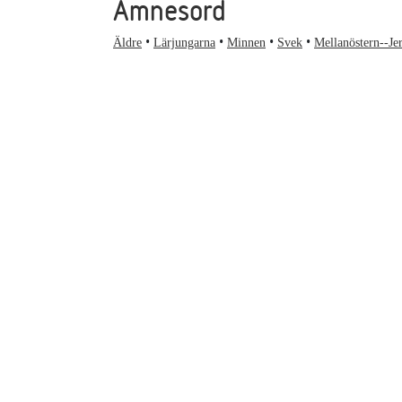
Ämnesord
Äldre
Lärjungarna
Minnen
Svek
Mellanöstern--Je