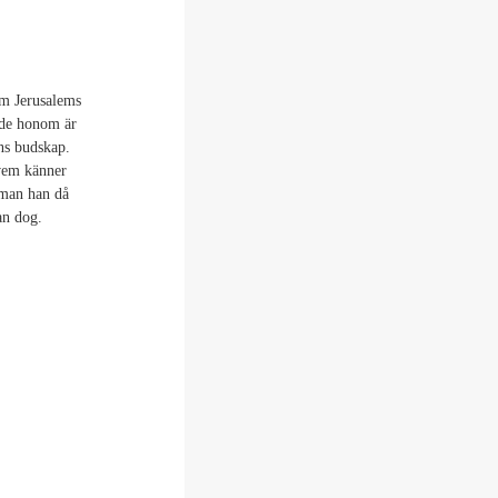
om Jerusalems
jde honom är
ans budskap.
 vem känner
 man han då
an dog.