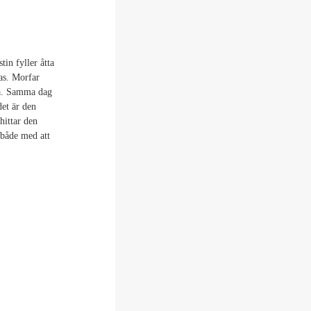
in fyller åtta
as. Morfar
lja. Samma dag
det är den
hittar den
 både med att