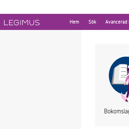
Gå till huvudinnehåll
Hem
Sök
Avancerad 