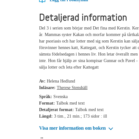
Detaljerad information
Del 3 i serien som börjar med Det fina med Kerstin. Kerst
år. Mammas syster Kakan och morfar kommer på tårtkal
har psoriasis och har lotter med sig som Kerstin kan sä
försvinner hennes katt, Kattegatt, och Kerstin tycker att 
sämsta födelsedagen i hennes liv. Hon letar överallt men 
inte. Hon får hjälp av sina kompisar Gunnar och Pavel -
sälja lotter och leta efter Kattegatt
Av:
Helena Hedlund
Inläsare:
Therese Stenshäll
Språk:
Svenska
Format:
Talbok med text
Detaljerat format:
Talbok med text
Längd:
3 tim., 21 min.; 173 sidor : ill
Visa mer information om boken