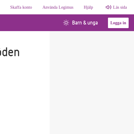
Skaffa konto
Använda Legimus
Hjälp
Läs sida
Barn & unga
Logga in
döden