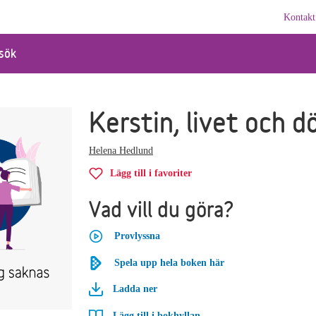
Kontakt
sök
Kerstin, livet och 
Helena Hedlund
Lägg till i favoriter
Vad vill du göra?
Provlyssna
Spela upp hela boken här
Ladda ner
Lägg till i bokhyllan