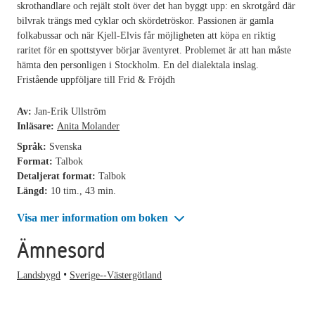
skrothandlare och rejält stolt över det han byggt upp: en skrotgård där
bilvrak trängs med cyklar och skördetröskor. Passionen är gamla
folkabussar och när Kjell-Elvis får möjligheten att köpa en riktig
raritet för en spottstyver börjar äventyret. Problemet är att han måste
hämta den personligen i Stockholm. En del dialektala inslag.
Fristående uppföljare till Frid & Fröjdh
Av:
Jan-Erik Ullström
Inläsare:
Anita Molander
Språk:
Svenska
Format:
Talbok
Detaljerat format:
Talbok
Längd:
10 tim., 43 min.
Visa mer information om boken
Ämnesord
Landsbygd
Sverige--Västergötland