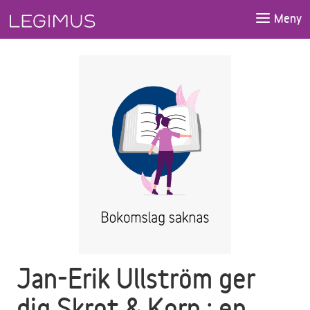
Gå till huvudinnehåll
Meny
Jan-Erik Ullström ger
dig Skrot & Korn : en