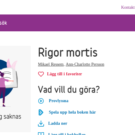
Kontakt
sök
Rigor mortis
Mikael Ressem
,
Ann-Charlotte Persson
Lägg till i favoriter
Vad vill du göra?
Provlyssna
Spela upp hela boken här
Ladda ner
Lägg till i bokhyllan