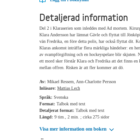
Detaljerad information
Del 2 i Klaraserien som inleddes med Ad mortem. Kirur
Klara Andersson har lämnat Gävle och flyttat till Jönkö
vän Fredrika, en före detta polis, har också flyttat dit. Ko
Klaras ankomst inträffar flera märkliga händelser: en h
av svampförgiftning och en hockeyspelare blir skjuten. N
ett mord sker förstår Klara och Fredrika att det finns en
mellan offren. Risken är att fler kommer att dö.
Av:
Mikael Ressem, Ann-Charlotte Persson
Inläsare:
Mattias Lech
Språk:
Svenska
Format:
Talbok med text
Detaljerat format:
Talbok med text
Längd:
9 tim., 2 min. ; cirka 275 sidor
Visa mer information om boken