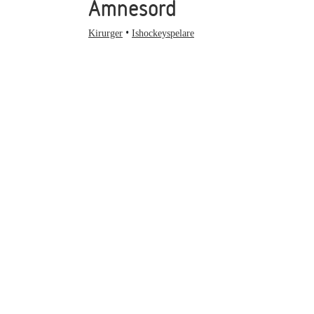
Ämnesord
Kirurger
Ishockeyspelare