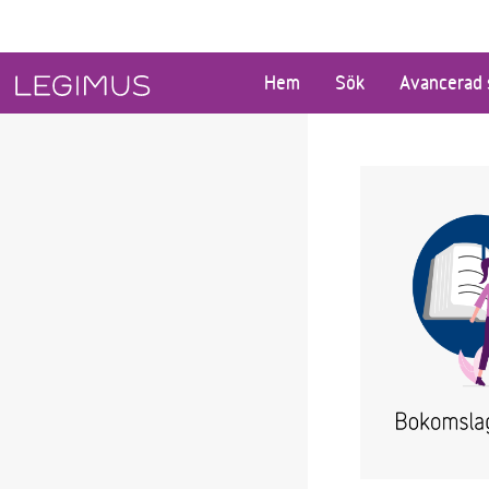
Gå till huvudinnehåll
Hem
Sök
Avancerad 