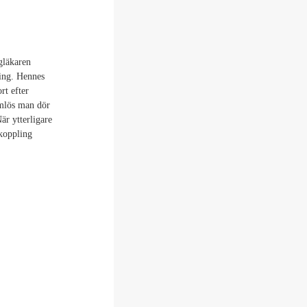
gläkaren
ping. Hennes
rt efter
emlös man dör
är ytterligare
 koppling