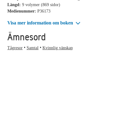
Längd:
9 volymer (869 sidor)
Medienummer:
P36173
Visa mer information om boken
Ämnesord
Tågresor
Samtal
Kvinnlig vänskap