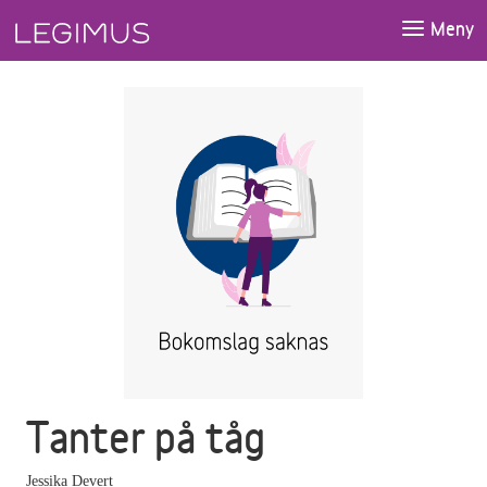
Gå till huvudinnehåll
Meny
Tanter på tåg
Jessika Devert