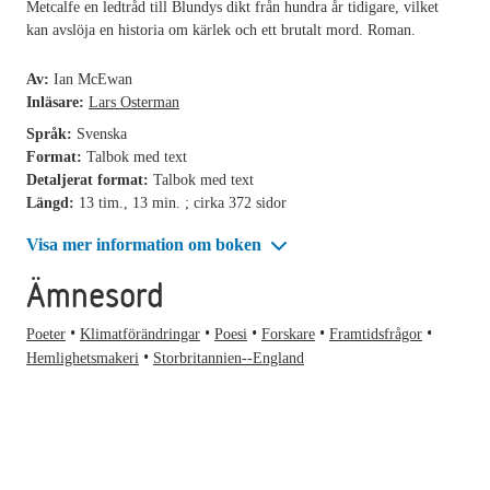
Metcalfe en ledtråd till Blundys dikt från hundra år tidigare, vilket
kan avslöja en historia om kärlek och ett brutalt mord. Roman.
Av:
Ian McEwan
Inläsare:
Lars Osterman
Språk:
Svenska
Format:
Talbok med text
Detaljerat format:
Talbok med text
Längd:
13 tim., 13 min. ; cirka 372 sidor
Visa mer information om boken
Ämnesord
Poeter
Klimatförändringar
Poesi
Forskare
Framtidsfrågor
Hemlighetsmakeri
Storbritannien--England