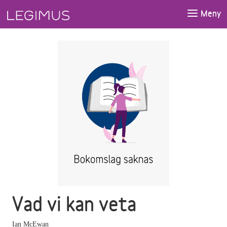
Gå till huvudinnehåll
Meny
Vad vi kan veta
Ian McEwan