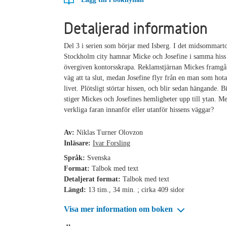
Detaljerad information
Del 3 i serien som börjar med Isberg. I det midsommar
Stockholm city hamnar Micke och Josefine i samma hiss 
övergiven kontorsskrapa. Reklamstjärnan Mickes framgå
väg att ta slut, medan Josefine flyr från en man som hota
livet. Plötsligt störtar hissen, och blir sedan hängande. Bi
stiger Mickes och Josefines hemligheter upp till ytan. M
verkliga faran innanför eller utanför hissens väggar?
Av:
Niklas Turner Olovzon
Inläsare:
Ivar Forsling
Språk:
Svenska
Format:
Talbok med text
Detaljerat format:
Talbok med text
Längd:
13 tim., 34 min. ; cirka 409 sidor
Visa mer information om boken