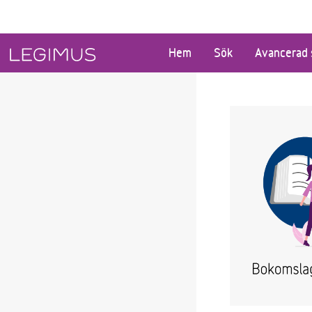
Gå till huvudinnehåll
Hem
Sök
Avancerad 