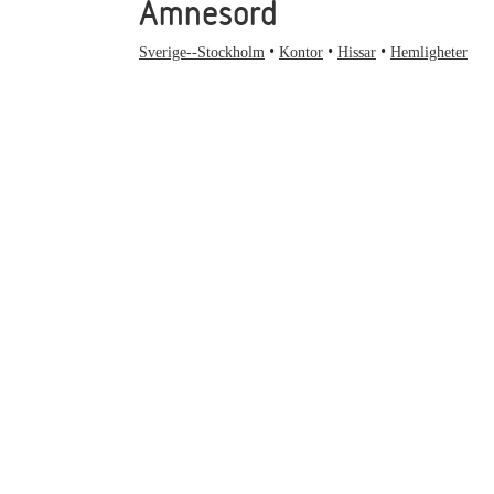
Ämnesord
Sverige--Stockholm
Kontor
Hissar
Hemligheter