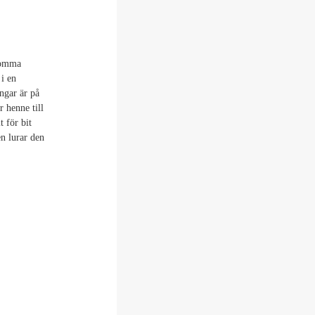
tomma
i en
ngar är på
r henne till
t för bit
en lurar den