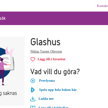
Kontakt
sök
Glashus
Niklas Turner Olovzon
Lägg till i favoriter
Vad vill du göra?
Provlyssna
Spela upp hela boken här
Ladda ner
Lägg till i bokhyllan