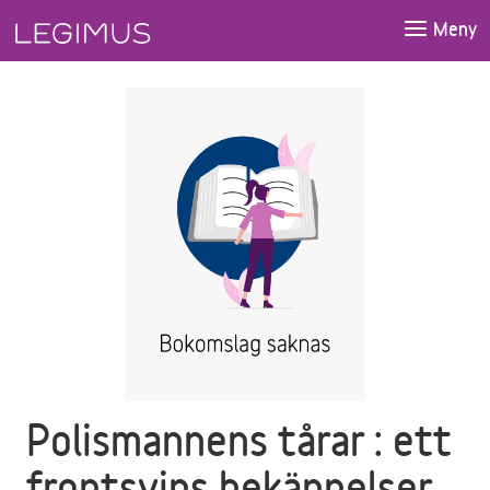
Gå till huvudinnehåll
Meny
Polismannens tårar : ett
frontsvins bekännelser