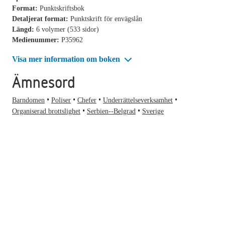
Format:
Punktskriftsbok
Detaljerat format:
Punktskrift för envägslån
Längd:
6 volymer (533 sidor)
Medienummer:
P35962
Visa mer information om boken
Ämnesord
Barndomen
Poliser
Chefer
Underrättelseverksamhet
Organiserad brottslighet
Serbien--Belgrad
Sverige