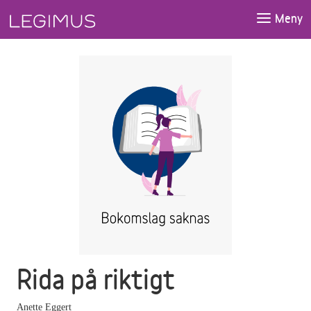
Gå till huvudinnehåll
Meny
Rida på riktigt
Anette Eggert