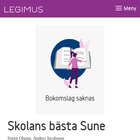
Gå till huvudinnehåll
Meny
Skolans bästa Sune
Sören Olsson
,
Anders Jacobsson