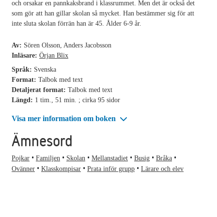
och orsakar en pannkaksbrand i klassrummet. Men det är också det
som gör att han gillar skolan så mycket. Han bestämmer sig för att
inte sluta skolan förrän han är 45. Ålder 6-9 år.
Av:
Sören Olsson, Anders Jacobsson
Inläsare:
Örjan Blix
Språk:
Svenska
Format:
Talbok med text
Detaljerat format:
Talbok med text
Längd:
1 tim., 51 min. ; cirka 95 sidor
Visa mer information om boken
Ämnesord
Pojkar
Familjen
Skolan
Mellanstadiet
Busig
Bråka
Ovänner
Klasskompisar
Prata inför grupp
Lärare och elev