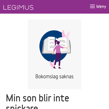
Gå till huvudinnehåll
Meny
Min son blir inte
snickare