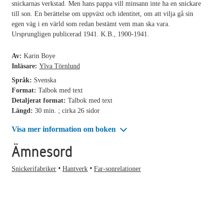
snickarnas verkstad. Men hans pappa vill minsann inte ha en snickare
till son. En berättelse om uppväxt och identitet, om att vilja gå sin
egen väg i en värld som redan bestämt vem man ska vara.
Ursprungligen publicerad 1941. K.B., 1900-1941.
Av:
Karin Boye
Inläsare:
Ylva Törnlund
Språk:
Svenska
Format:
Talbok med text
Detaljerat format:
Talbok med text
Längd:
30 min. ; cirka 26 sidor
Visa mer information om boken
Ämnesord
Snickerifabriker
Hantverk
Far-sonrelationer