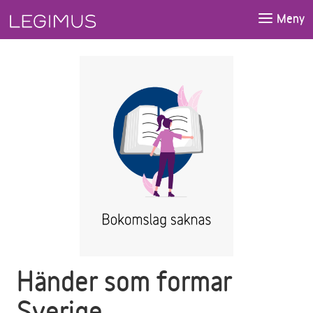
Gå till huvudinnehåll
Meny
Händer som formar
Sverige