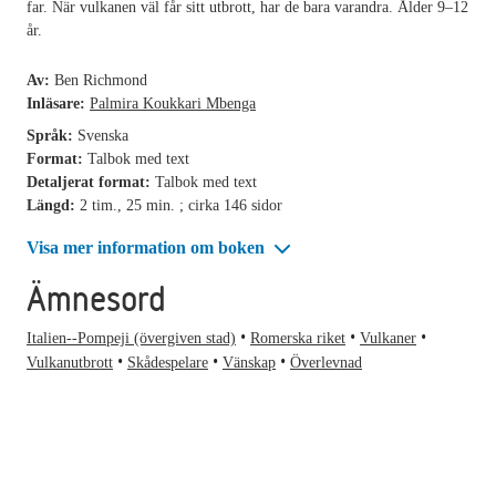
far. När vulkanen väl får sitt utbrott, har de bara varandra. Ålder 9–12
år.
Av:
Ben Richmond
Inläsare:
Palmira Koukkari Mbenga
Språk:
Svenska
Format:
Talbok med text
Detaljerat format:
Talbok med text
Längd:
2 tim., 25 min. ; cirka 146 sidor
Visa mer information om boken
Ämnesord
Italien--Pompeji (övergiven stad)
Romerska riket
Vulkaner
Vulkanutbrott
Skådespelare
Vänskap
Överlevnad