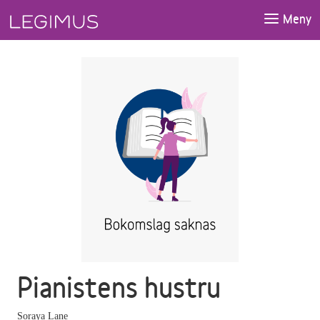
Gå till huvudinnehåll
Meny
Pianistens hustru
Soraya Lane