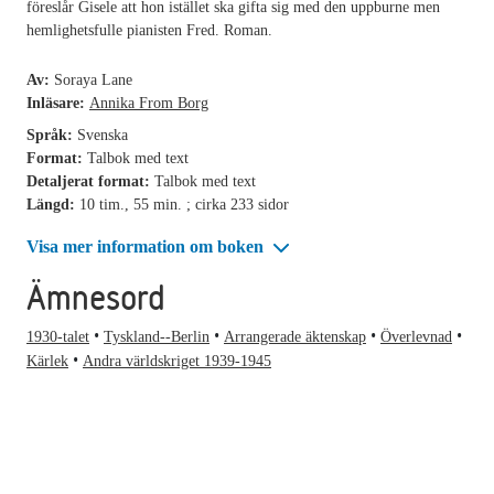
föreslår Gisele att hon istället ska gifta sig med den uppburne men
hemlighetsfulle pianisten Fred. Roman.
Av:
Soraya Lane
Inläsare:
Annika From Borg
Språk:
Svenska
Format:
Talbok med text
Detaljerat format:
Talbok med text
Längd:
10 tim., 55 min. ; cirka 233 sidor
Visa mer information om boken
Ämnesord
1930-talet
Tyskland--Berlin
Arrangerade äktenskap
Överlevnad
Kärlek
Andra världskriget 1939-1945