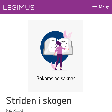
Gå till huvudinnehåll
Meny
Striden i skogen
Nate Millici