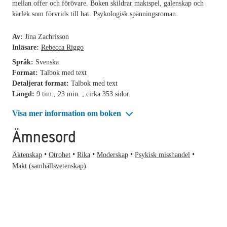
mellan offer och förövare. Boken skildrar maktspel, galenskap och
kärlek som förvrids till hat. Psykologisk spänningsroman.
Av:
Jina Zachrisson
Inläsare:
Rebecca Riggo
Språk:
Svenska
Format:
Talbok med text
Detaljerat format:
Talbok med text
Längd:
9 tim., 23 min. ; cirka 353 sidor
Visa mer information om boken
Ämnesord
Äktenskap
Otrohet
Rika
Moderskap
Psykisk misshandel
Makt (samhällsvetenskap)