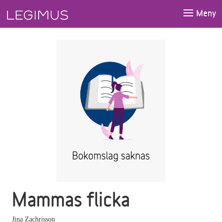
Gå till huvudinnehåll
Meny
Mammas flicka
Jina Zachrisson