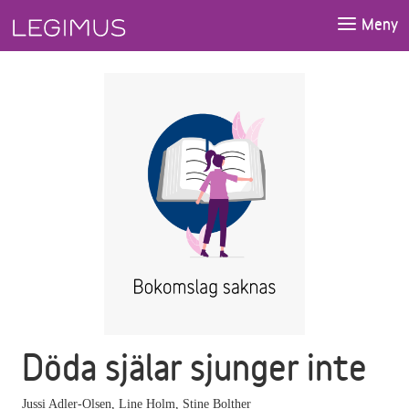
Gå till huvudinnehåll
Meny
Döda själar sjunger inte
Jussi Adler-Olsen
,
Line Holm
,
Stine Bolther