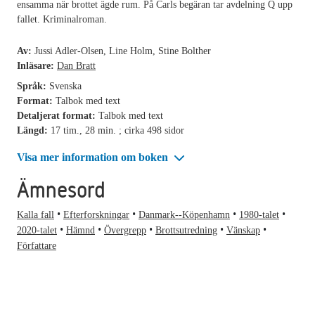
ensamma när brottet ägde rum. På Carls begäran tar avdelning Q upp
fallet. Kriminalroman.
Av:
Jussi Adler-Olsen, Line Holm, Stine Bolther
Inläsare:
Dan Bratt
Språk:
Svenska
Format:
Talbok med text
Detaljerat format:
Talbok med text
Längd:
17 tim., 28 min. ; cirka 498 sidor
Visa mer information om boken
Ämnesord
Kalla fall
Efterforskningar
Danmark--Köpenhamn
1980-talet
2020-talet
Hämnd
Övergrepp
Brottsutredning
Vänskap
Författare