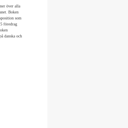
ner över alla
lanet. Boken
sposition som
15 föredrag
Boken
 på danska och