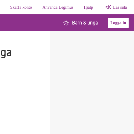
Skaffa konto
Använda Legimus
Hjälp
Läs sida
Barn & unga
Logga in
iga