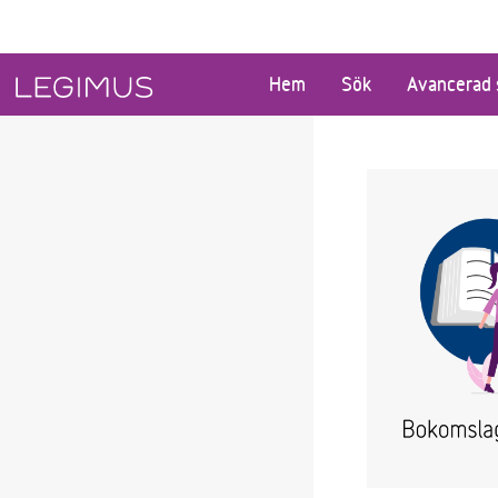
Gå till huvudinnehåll
Hem
Sök
Avancerad 