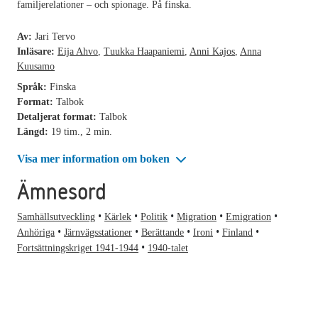
familjerelationer – och spionage. På finska.
Av:
Jari Tervo
Inläsare:
Eija Ahvo
,
Tuukka Haapaniemi
,
Anni Kajos
,
Anna
Kuusamo
Språk:
Finska
Format:
Talbok
Detaljerat format:
Talbok
Längd:
19 tim., 2 min.
Visa mer information om boken
Ämnesord
Samhällsutveckling
Kärlek
Politik
Migration
Emigration
Anhöriga
Järnvägsstationer
Berättande
Ironi
Finland
Fortsättningskriget 1941-1944
1940-talet