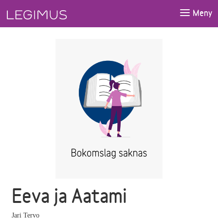
Gå till huvudinnehåll
Meny
Eeva ja Aatami
Jari Tervo