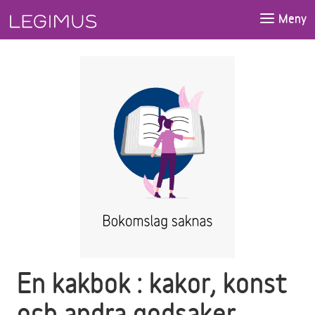
Gå till huvudinnehåll
Meny
En kakbok : kakor, konst
och andra godsaker