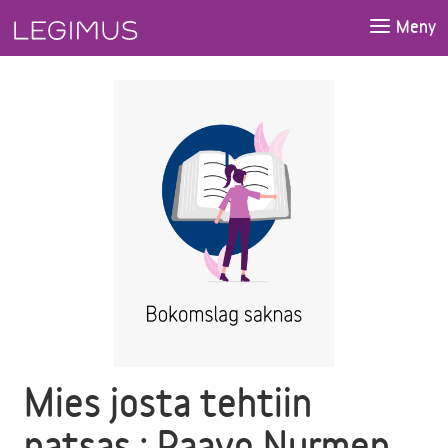
Gå till huvudinnehåll
Meny
Mies josta tehtiin
patsas : Paavo Nurmen