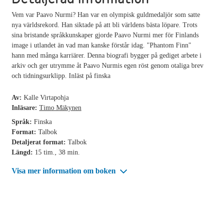
Vem var Paavo Nurmi? Han var en olympisk guldmedaljör som satte
nya världsrekord. Han siktade på att bli världens bästa löpare. Trots
sina bristande språkkunskaper gjorde Paavo Nurmi mer för Finlands
image i utlandet än vad man kanske förstår idag. "Phantom Finn"
hann med många karriärer. Denna biografi bygger på gediget arbete i
arkiv och ger utrymme åt Paavo Nurmis egen röst genom otaliga brev
och tidningsurklipp. Inläst på finska
Av:
Kalle Virtapohja
Inläsare:
Timo Mäkynen
Språk:
Finska
Format:
Talbok
Detaljerat format:
Talbok
Längd:
15 tim., 38 min.
Visa mer information om boken