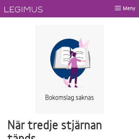
Gå till huvudinnehåll
Meny
När tredje stjärnan
tänds