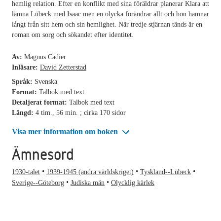
hemlig relation. Efter en konflikt med sina föräldrar planerar Klara att
lämna Lübeck med Isaac men en olycka förändrar allt och hon hamnar
långt från sitt hem och sin hemlighet. När tredje stjärnan tänds är en
roman om sorg och sökandet efter identitet.
Av:
Magnus Cadier
Inläsare:
David Zetterstad
Språk:
Svenska
Format:
Talbok med text
Detaljerat format:
Talbok med text
Längd:
4 tim., 56 min. ; cirka 170 sidor
Visa mer information om boken
Ämnesord
1930-talet
1939-1945 (andra världskriget)
Tyskland--Lübeck
Sverige--Göteborg
Judiska män
Olycklig kärlek