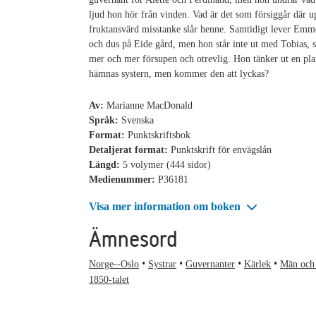
ljud hon hör från vinden. Vad är det som försiggår där 
fruktansvärd misstanke slår henne. Samtidigt lever Emme
och dus på Eide gård, men hon står inte ut med Tobias, 
mer och mer försupen och otrevlig. Hon tänker ut en plan
hämnas systern, men kommer den att lyckas?
Av:
Marianne MacDonald
Språk:
Svenska
Format:
Punktskriftsbok
Detaljerat format:
Punktskrift för envägslån
Längd:
5 volymer (444 sidor)
Medienummer:
P36181
Visa mer information om boken
Ämnesord
Norge--Oslo
Systrar
Guvernanter
Kärlek
Män och
1850-talet