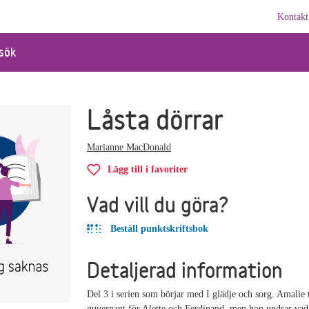
Kontakt
sök
Låsta dörrar
Marianne MacDonald
Lägg till i favoriter
Vad vill du göra?
Beställ punktskriftsbok
Detaljerad information
Del 3 i serien som börjar med I glädje och sorg. Amalie 
guvernant för Alette och Ferdinand, men hon undrar vad 