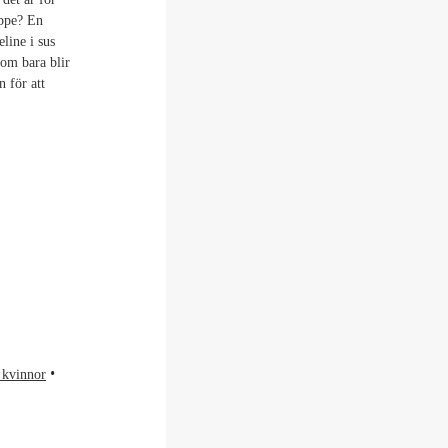
uppe? En
line i sus
som bara blir
 för att
 kvinnor