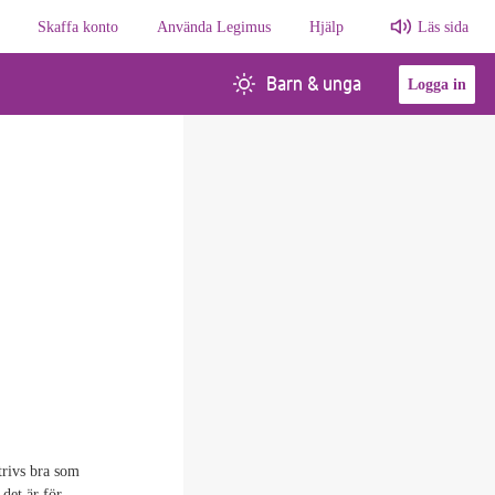
Skaffa konto
Använda Legimus
Hjälp
Läs sida
Barn & unga
Logga in
trivs bra som
det är för