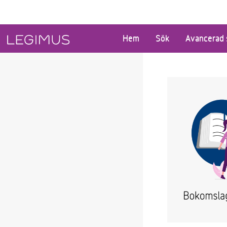
Gå till huvudinnehåll
Hem
Sök
Avancerad 