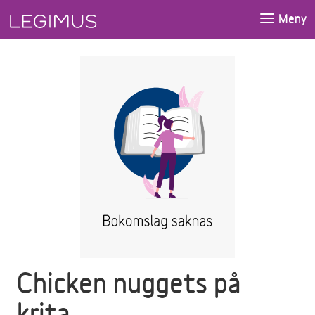
Gå till huvudinnehåll
Meny
Chicken nuggets på
krita