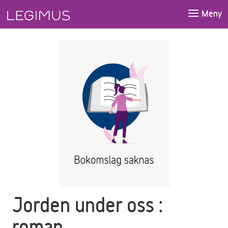
Gå till huvudinnehåll
Meny
Jorden under oss :
roman