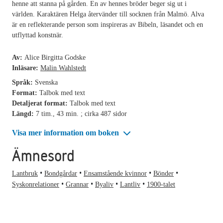
henne att stanna på gården. En av hennes bröder beger sig ut i
världen. Karaktären Helga återvänder till socknen från Malmö. Alva
är en reflekterande person som inspireras av Bibeln, läsandet och en
utflyttad konstnär.
Av:
Alice Birgitta Godske
Inläsare:
Malin Wahlstedt
Språk:
Svenska
Format:
Talbok med text
Detaljerat format:
Talbok med text
Längd:
7 tim., 43 min. ; cirka 487 sidor
Visa mer information om boken
Ämnesord
Lantbruk
Bondgårdar
Ensamstående kvinnor
Bönder
Syskonrelationer
Grannar
Byaliv
Lantliv
1900-talet