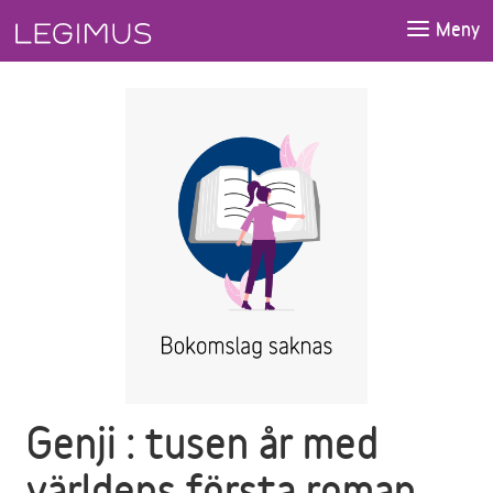
Gå till huvudinnehåll
Meny
Genji : tusen år med
världens första roman