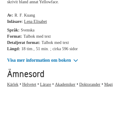
skrivit bland annat Yellowface.
Av:
R. F. Kuang
Inläsare:
Lena Elisabet
Språk:
Svenska
Format:
Talbok med text
Detaljerat format:
Talbok med text
Längd:
18 tim., 51 min. ; cirka 596 sidor
Visa mer information om boken
Ämnesord
Kärlek
Helvetet
Lärare
Akademiker
Doktorander
Magi