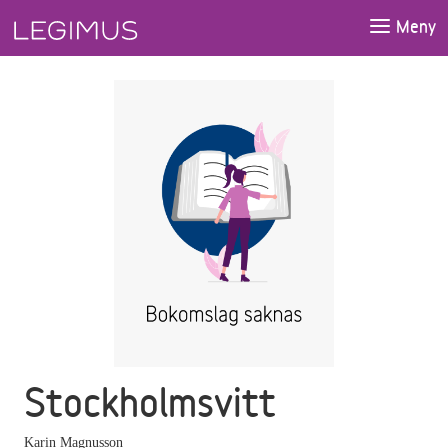
Gå till huvudinnehåll
Meny
Stockholmsvitt
Karin Magnusson