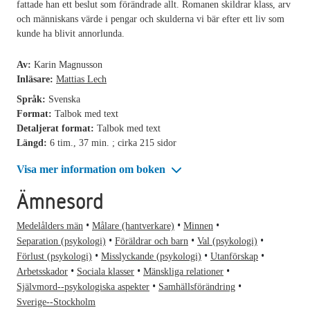
fattade han ett beslut som förändrade allt. Romanen skildrar klass, arv
och människans värde i pengar och skulderna vi bär efter ett liv som
kunde ha blivit annorlunda.
Av:
Karin Magnusson
Inläsare:
Mattias Lech
Språk:
Svenska
Format:
Talbok med text
Detaljerat format:
Talbok med text
Längd:
6 tim., 37 min. ; cirka 215 sidor
Visa mer information om boken
Ämnesord
Medelålders män
Målare (hantverkare)
Minnen
Separation (psykologi)
Föräldrar och barn
Val (psykologi)
Förlust (psykologi)
Misslyckande (psykologi)
Utanförskap
Arbetsskador
Sociala klasser
Mänskliga relationer
Självmord--psykologiska aspekter
Samhällsförändring
Sverige--Stockholm