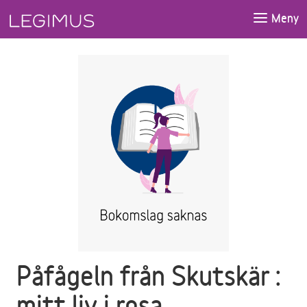
Gå till huvudinnehåll
Meny
Påfågeln från Skutskär :
mitt liv i rosa