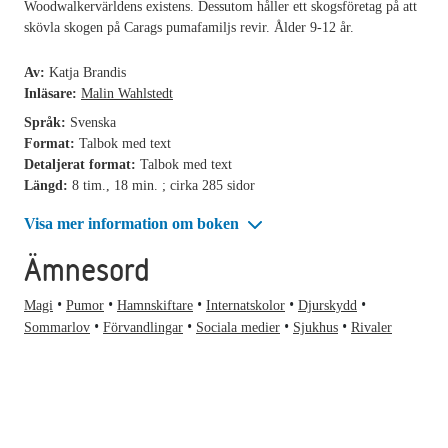
Woodwalkervärldens existens. Dessutom håller ett skogsföretag på att
skövla skogen på Carags pumafamiljs revir. Ålder 9-12 år.
Av:
Katja Brandis
Inläsare:
Malin Wahlstedt
Språk:
Svenska
Format:
Talbok med text
Detaljerat format:
Talbok med text
Längd:
8 tim., 18 min. ; cirka 285 sidor
Visa mer information om boken
Ämnesord
Magi
Pumor
Hamnskiftare
Internatskolor
Djurskydd
Sommarlov
Förvandlingar
Sociala medier
Sjukhus
Rivaler