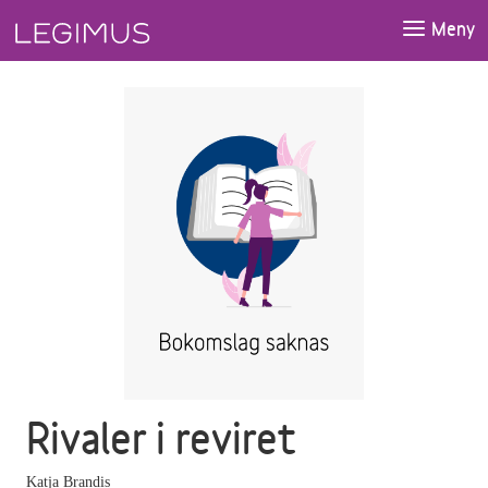
Gå till huvudinnehåll
Meny
Rivaler i reviret
Katja Brandis