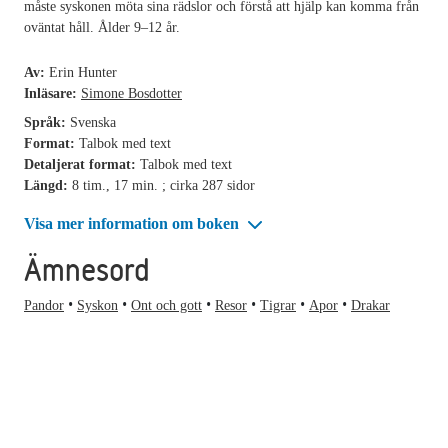
måste syskonen möta sina rädslor och förstå att hjälp kan komma från
oväntat håll. Ålder 9–12 år.
Av:
Erin Hunter
Inläsare:
Simone Bosdotter
Språk:
Svenska
Format:
Talbok med text
Detaljerat format:
Talbok med text
Längd:
8 tim., 17 min. ; cirka 287 sidor
Visa mer information om boken
Ämnesord
Pandor
Syskon
Ont och gott
Resor
Tigrar
Apor
Drakar