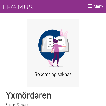
Gå till huvudinnehåll
Meny
Yxmördaren
Samuel Karlsson