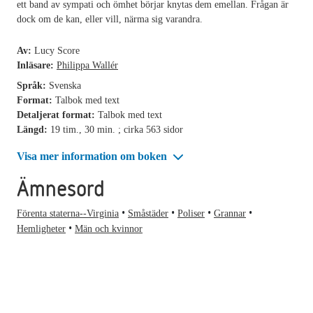
ett band av sympati och ömhet börjar knytas dem emellan. Frågan är
dock om de kan, eller vill, närma sig varandra.
Av:
Lucy Score
Inläsare:
Philippa Wallér
Språk:
Svenska
Format:
Talbok med text
Detaljerat format:
Talbok med text
Längd:
19 tim., 30 min. ; cirka 563 sidor
Visa mer information om boken
Ämnesord
Förenta staterna--Virginia
Småstäder
Poliser
Grannar
Hemligheter
Män och kvinnor