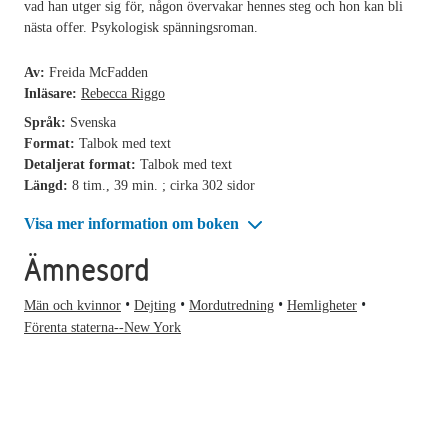
vad han utger sig för, någon övervakar hennes steg och hon kan bli
nästa offer. Psykologisk spänningsroman.
Av:
Freida McFadden
Inläsare:
Rebecca Riggo
Språk:
Svenska
Format:
Talbok med text
Detaljerat format:
Talbok med text
Längd:
8 tim., 39 min. ; cirka 302 sidor
Visa mer information om boken
Ämnesord
Män och kvinnor
Dejting
Mordutredning
Hemligheter
Förenta staterna--New York