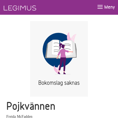
Gå till huvudinnehåll
Meny
Pojkvännen
Freida McFadden