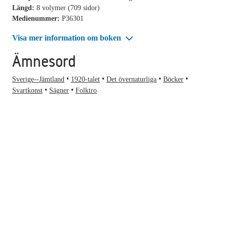
Längd:
8 volymer (709 sidor)
Medienummer:
P36301
Visa mer information om boken
Ämnesord
Sverige--Jämtland
1920-talet
Det övernaturliga
Böcker
Svartkonst
Sägner
Folktro