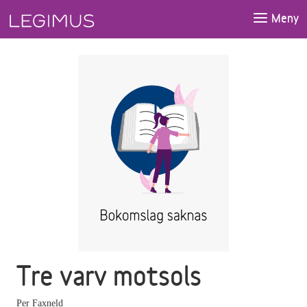
Gå till huvudinnehåll
Meny
Tre varv motsols
Per Faxneld