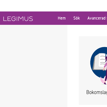
Gå till huvudinnehåll
Hem
Sök
Avancerad 