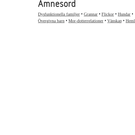
Ämnesord
Dysfunktionella familjer
Grannar
Flickor
Hundar
Övergivna barn
Mor-dotterrelationer
Vänskap
Heml