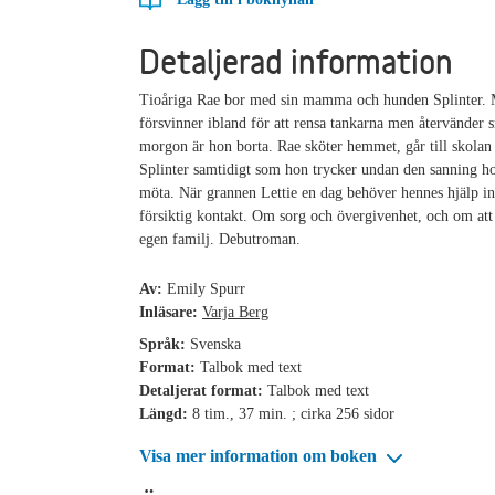
Detaljerad information
Tioåriga Rae bor med sin mamma och hunden Splinter
försvinner ibland för att rensa tankarna men återvänder s
morgon är hon borta. Rae sköter hemmet, går till skolan 
Splinter samtidigt som hon trycker undan den sanning ho
möta. När grannen Lettie en dag behöver hennes hjälp in
försiktig kontakt. Om sorg och övergivenhet, och om att
egen familj. Debutroman.
Av:
Emily Spurr
Inläsare:
Varja Berg
Språk:
Svenska
Format:
Talbok med text
Detaljerat format:
Talbok med text
Längd:
8 tim., 37 min. ; cirka 256 sidor
Visa mer information om boken