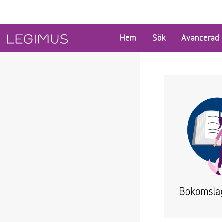
Gå till huvudinnehåll
Hem
Sök
Avancerad 