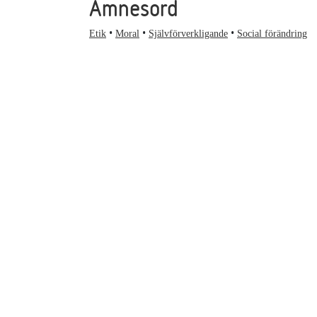
Ämnesord
Etik
Moral
Självförverkligande
Social förändring