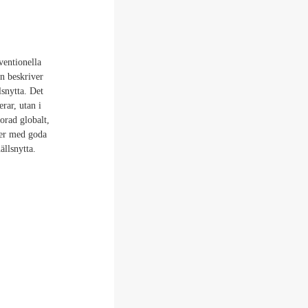
ventionella
n beskriver
lsnytta. Det
rar, utan i
orad globalt,
oner med goda
ällsnytta.