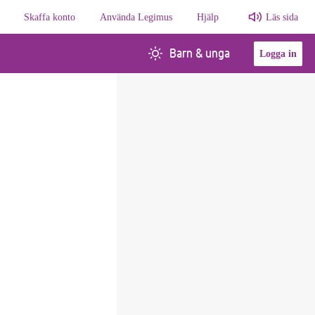
Skaffa konto
Använda Legimus
Hjälp
Läs sida
Barn & unga
Logga in