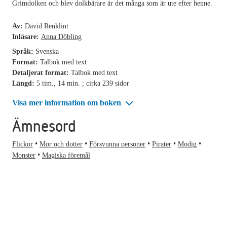
Grimdolken och blev dolkbärare är det många som är ute efter henne.
Av:
David Renklint
Inläsare:
Anna Döbling
Språk:
Svenska
Format:
Talbok med text
Detaljerat format:
Talbok med text
Längd:
5 tim., 14 min. ; cirka 239 sidor
Visa mer information om boken
Ämnesord
Flickor
Mor och dotter
Försvunna personer
Pirater
Modig
Monster
Magiska föremål