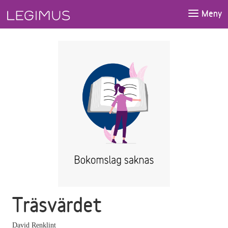
Gå till huvudinnehåll
Meny
Träsvärdet
David Renklint