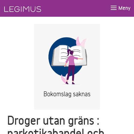
Gå till huvudinnehåll
Meny
Droger utan gräns :
narkotikahandel och