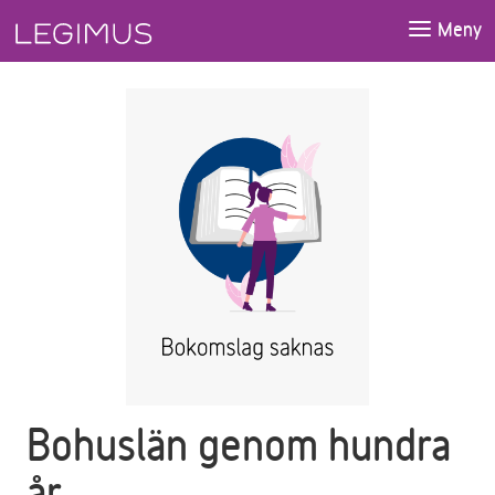
Gå till huvudinnehåll
Meny
Bohuslän genom hundra
år