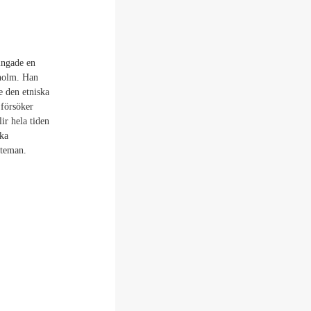
ingade en
kholm. Han
e den etniska
 försöker
ir hela tiden
ska
 teman.