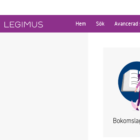
Gå till huvudinnehåll
Hem
Sök
Avancerad 