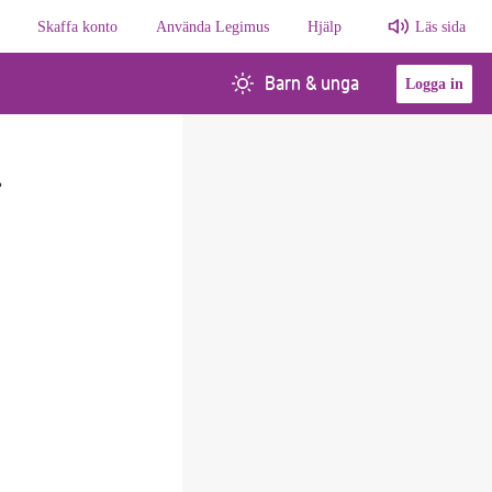
Skaffa konto
Använda Legimus
Hjälp
Läs sida
Barn & unga
Logga in
r