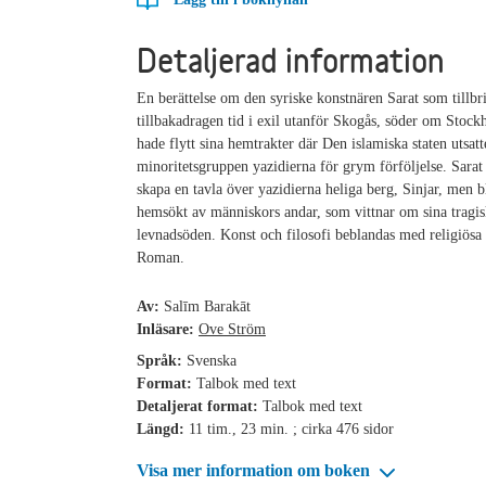
Detaljerad information
En berättelse om den syriske konstnären Sarat som tillbr
tillbakadragen tid i exil utanför Skogås, söder om Stoc
hade flytt sina hemtrakter där Den islamiska staten utsatt
minoritetsgruppen yazidierna för grym förföljelse. Sarat
skapa en tavla över yazidierna heliga berg, Sinjar, men bl
hemsökt av människors andar, som vittnar om sina tragi
levnadsöden. Konst och filosofi beblandas med religiösa
Roman.
Av:
Salīm Barakāt
Inläsare:
Ove Ström
Språk:
Svenska
Format:
Talbok med text
Detaljerat format:
Talbok med text
Längd:
11 tim., 23 min. ; cirka 476 sidor
Visa mer information om boken