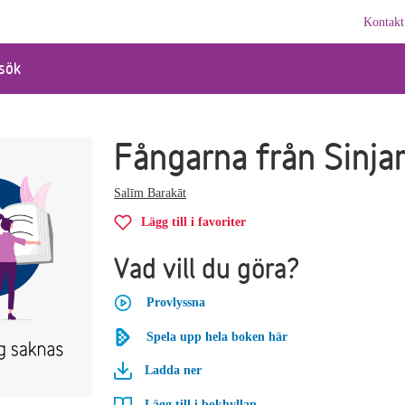
Kontakt
sök
Fångarna från Sinja
Salīm Barakāt
Lägg till i favoriter
Vad vill du göra?
Provlyssna
Spela upp hela boken här
Ladda ner
Lägg till i bokhyllan