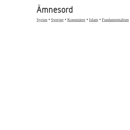
Ämnesord
Syrien
Sverige
Konstnärer
Islam
Fundamentalism