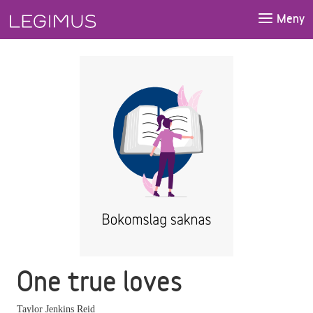
Gå till huvudinnehåll
Meny
One true loves
Taylor Jenkins Reid