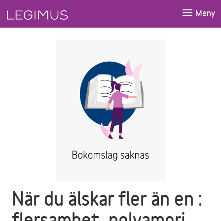
Gå till huvudinnehåll
Meny
När du älskar fler än en :
flersamhet, polyamori