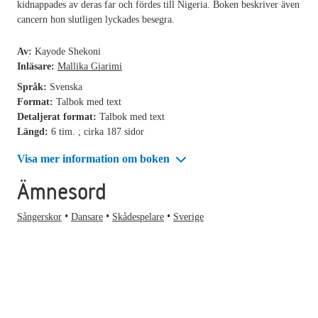
kidnappades av deras far och fördes till Nigeria. Boken beskriver även
cancern hon slutligen lyckades besegra.
Av:
Kayode Shekoni
Inläsare:
Mallika Giarimi
Språk:
Svenska
Format:
Talbok med text
Detaljerat format:
Talbok med text
Längd:
6 tim. ; cirka 187 sidor
Visa mer information om boken
Ämnesord
Sångerskor
Dansare
Skådespelare
Sverige