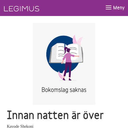
Gå till huvudinnehåll
Meny
Innan natten är över
Kayode Shekoni