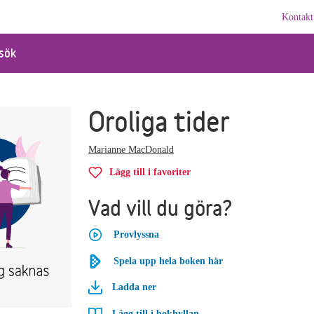
Kontakt
sök
Oroliga tider
Marianne MacDonald
Lägg till i favoriter
Vad vill du göra?
Provlyssna
Spela upp hela boken här
Ladda ner
Lägg till i bokhyllan