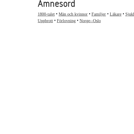
Ämnesord
1800-talet
Män och kvinnor
Familjer
Läkare
Sjuk
Uppbrott
Förlovning
Norge--Oslo