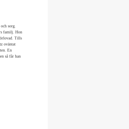
 och sorg.
rs familj. Hon
örlovad. Tills
tz oväntat
uten. En
en så får han