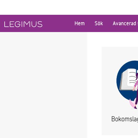
Gå till huvudinnehåll
Hem
Sök
Avancerad 