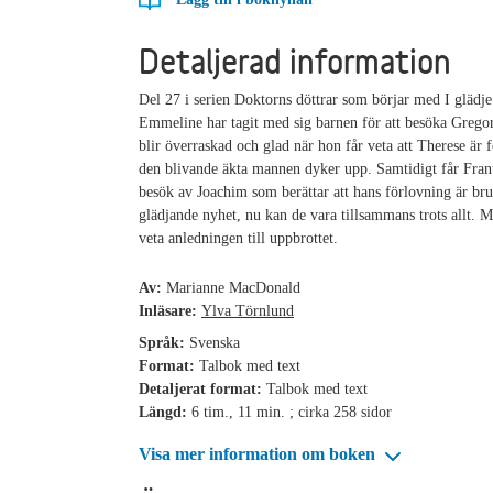
Detaljerad information
Del 27 i serien Doktorns döttrar som börjar med I glädje
Emmeline har tagit med sig barnen för att besöka Grego
blir överraskad och glad när hon får veta att Therese är f
den blivande äkta mannen dyker upp. Samtidigt får Fran
besök av Joachim som berättar att hans förlovning är br
glädjande nyhet, nu kan de vara tillsammans trots allt. M
veta anledningen till uppbrottet.
Av:
Marianne MacDonald
Inläsare:
Ylva Törnlund
Språk:
Svenska
Format:
Talbok med text
Detaljerat format:
Talbok med text
Längd:
6 tim., 11 min. ; cirka 258 sidor
Visa mer information om boken