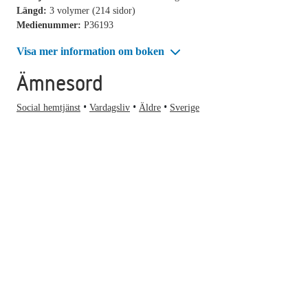
Längd:
3 volymer (214 sidor)
Medienummer:
P36193
Visa mer information om boken
Ämnesord
Social hemtjänst
Vardagsliv
Äldre
Sverige