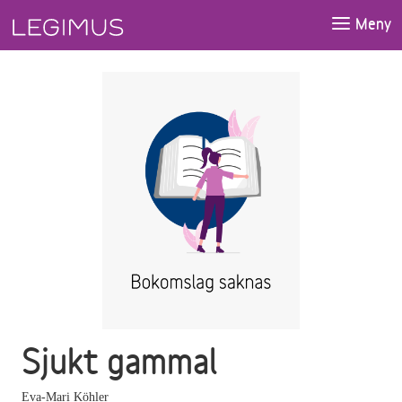
Gå till huvudinnehåll
Meny
Sjukt gammal
Eva-Mari Köhler