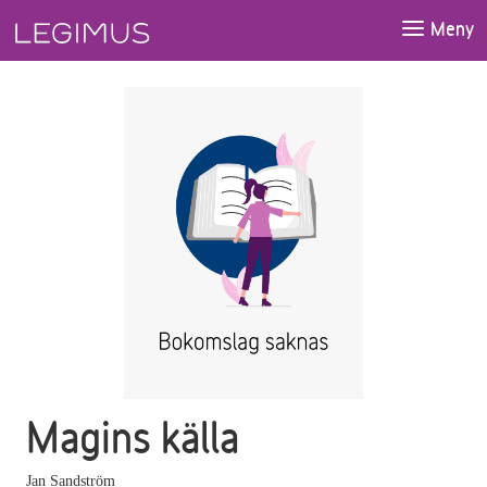
Gå till huvudinnehåll
Meny
Magins källa
Jan Sandström